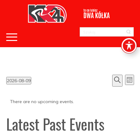
Even
Ev
2026-08-09
Month
Select
Search
Vi
date.
Sear
There are no upcoming events.
Nav
Latest Past Events
and