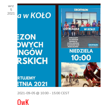
View
wrz
5
2021
Navig
2021-09-05 @ 10:00
-
15:00
CEST
OwK