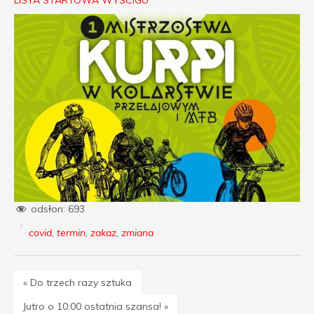
odsłon:
693
covid
,
termin
,
zakaz
,
zmiana
« Do trzech razy sztuka
Jutro o 10:00 ostatnia szansa! »