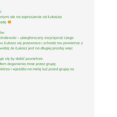
i
omymi ale na zaproszenie od Łukasza
jadę
ów.
Góralewski – ubiegłoroczny zwycięzca) czego
ku Łukasz się przewraca i schodzi mu powietrze z
widzę że Łukasz jest na długiej prostej więc
je się by dobić powietrza.
ałem dogonienia mnie przez grupę.
etrza i wjeżdża na metę tuż przed grupą na