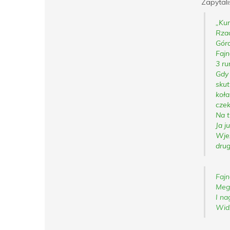
Zapytali
„Kur
Rzad
Góra
Fajn
3 ru
Gdy 
skut
koła
czek
Na t
Ja j
Wjeż
drug
Fajn
Mega
I na
Widz