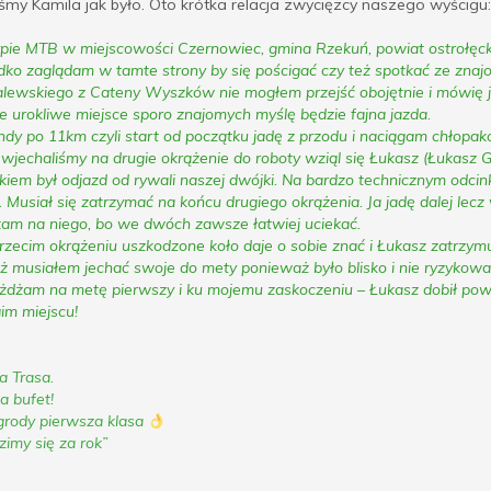
śmy Kamila jak było. Oto krótka relacja zwycięzcy naszego wyścigu:
pie MTB w miejscowości Czernowiec, gmina Rzekuń, powiat ostrołęck
ko zaglądam w tamte strony by się pościgać czy też spotkać ze znaj
lewskiego z Cateny Wyszków nie mogłem przejść obojętnie i mówię 
e urokliwe miejsce sporo znajomych myślę będzie fajna jazda.
ndy po 11km czyli start od początku jadę z przodu i naciągam chłopak
wjechaliśmy na drugie okrążenie do roboty wziąl się Łukasz (Łukasz 
kiem był odjazd od rywali naszej dwójki. Na bardzo technicznym odcin
. Musiał się zatrzymać na końcu drugiego okrążenia. Ja jadę dalej lecz 
am na niego, bo we dwóch zawsze łatwiej uciekać.
rzecim okrążeniu uszkodzone koło daje o sobie znać i Łukasz zatrzymu
uż musiałem jechać swoje do mety ponieważ było blisko i nie ryzykow
dżam na metę pierwszy i ku mojemu zaskoczeniu – Łukasz dobił powi
im miejscu!
a Trasa.
 bufet!
grody pierwsza klasa
imy się za rok”