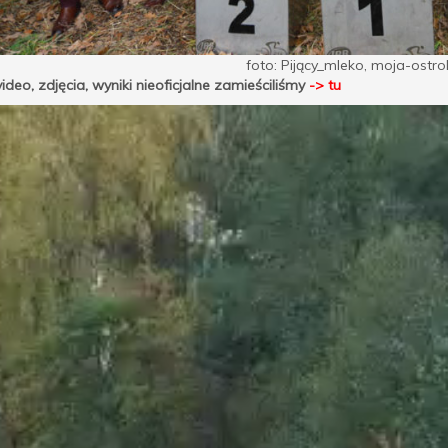
foto: Pijący_mleko, moja-ostro
video, zdjęcia, wyniki nieoficjalne zamieściliśmy
-> tu