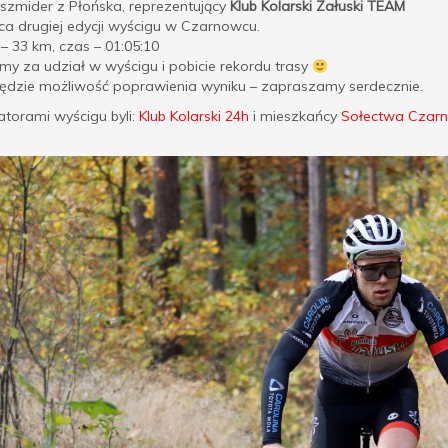
szmider z Płońska, reprezentujący
Klub Kolarski Załuski TEAM
ca drugiej edycji wyścigu w Czarnowcu.
– 33 km, czas – 01:05:10
my za udział w wyścigu i pobicie rekordu trasy
będzie możliwość poprawienia wyniku – zapraszamy serdecznie.
torami wyścigu byli:
Klub Kolarski 24h
i mieszkańcy
Sołectwa Czar