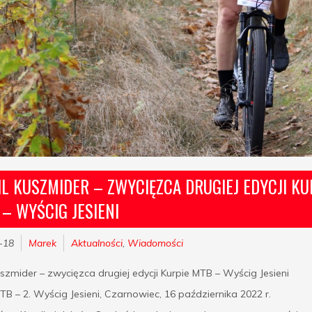
L KUSZMIDER – ZWYCIĘZCA DRUGIEJ EDYCJI KU
– WYŚCIG JESIENI
-18
Marek
Aktualności
,
Wiadomości
szmider – zwycięzca drugiej edycji Kurpie MTB – Wyścig Jesieni
TB – 2. Wyścig Jesieni, Czarnowiec, 16 października 2022 r.