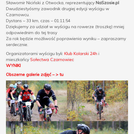
Sławomir Niciński z Otwocka, reprezentujący
NaSzosie.pl
Dwudziestyósmy zawodnik drugiej edycji wyścigu w
Czarnowcu.
Dystans – 33 km, czas – 01:11:54
Dziękujemy za udział w wyścigu na rowerze (troszkę) mniej
odpowiednim do tej trasy
Za rok będzie możliwość poprawienia wyniku – zapraszamy
serdecznie.
Organizatorami wyścigu byli:
Klub Kolarski 24h
i
mieszkańcy
Sołectwa Czarnowiec
WYNIKI
Obszerne galerie zdjęć – > tu