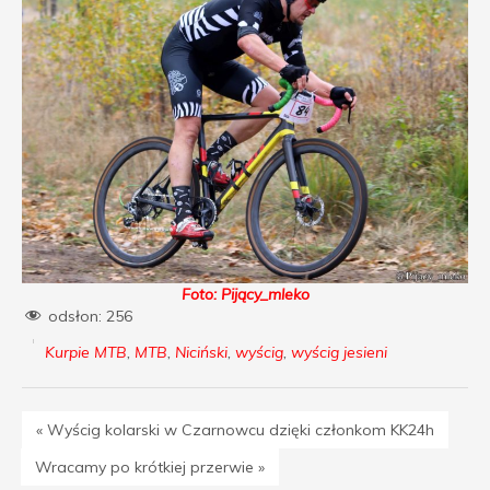
Foto: Pijący_mleko
odsłon:
256
Kurpie MTB
,
MTB
,
Niciński
,
wyścig
,
wyścig jesieni
« Wyścig kolarski w Czarnowcu dzięki członkom KK24h
Wracamy po krótkiej przerwie »