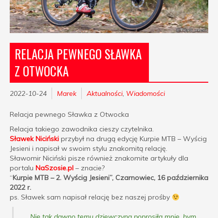
RELACJA PEWNEGO SŁAWKA
Z OTWOCKA
2022-10-24
Marek
Aktualności
,
Wiadomości
Relacja pewnego Sławka z Otwocka
Relacja takiego zawodnika cieszy czytelnika.
Sławek Niciński
przybył na drugą edycję Kurpie MTB – Wyścig
Jesieni i napisał w swoim stylu znakomitą relację.
Sławomir Niciński pisze również znakomite artykuły dla
portalu
NaSzosie.pl
– znacie?
“
Kurpie MTB – 2. Wyścig Jesieni”, Czarnowiec, 16 października
2022 r.
ps. Sławek sam napisał relację bez naszej prośby
…
Nie tak dawno temu dziewczyna poprosiła mnie, bym