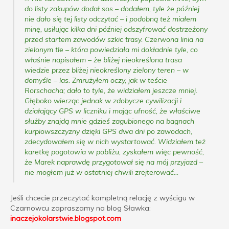
do listy zakupów dodał sos – dodałem, tyle że później
nie dało się tej listy odczytać – i podobną też miałem
minę, usiłując kilka dni później odszyfrować dostrzeżony
przed startem zawodów szkic trasy. Czerwona linia na
zielonym tle – która powiedziała mi dokładnie tyle, co
właśnie napisałem – że bliżej nieokreślona trasa
wiedzie przez bliżej nieokreślony zielony teren – w
domyśle – las. Zmrużyłem oczy, jak w teście
Rorschacha; dało to tyle, że widziałem jeszcze mniej.
Głęboko wierząc jednak w zdobycze cywilizacji i
działający GPS w liczniku i mając ufność, że właściwe
służby znajdą mnie gdzieś zagubionego na bagnach
kurpiowszczyzny dzięki GPS dwa dni po zawodach,
zdecydowałem się w nich wystartować. Widziałem też
karetkę pogotowia w pobliżu, zyskałem więc pewność,
że Marek naprawdę przygotował się na mój przyjazd –
nie mogłem już w ostatniej chwili zrejterować.
..
Jeśli chcecie przeczytać kompletną relację z wyścigu w
Czarnowcu zapraszamy na blog Sławka:
inaczejokolarstwie.blogspot.com