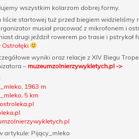
lujemy wszystkim kolarzom dobrej formy.
a liście startowej tuż przed biegiem widzieliśm
organizator musiał pracować z mikrofonem i osta
ast drugi jeździł rowerem po trasie i pstrykał f
 Ostrołęki
czegółowe wyniki oraz relacje z XIV Biegu Tro
izatora –
muzeumzolnierzywykletych.pl ->
:
y_mleko, 1963 m
y_mleko, 5 km
ostroleka.pl
leka.pl
mzolnierzywykletych.pl
w artykule: Pijący_mleko