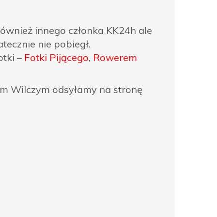
y również innego członka KK24h ale
tecznie nie pobiegł.
otki –
Fotki Pijącego
,
Rowerem
pem Wilczym odsyłamy na stronę