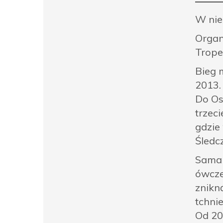
W nie
Organ
Trope
Bieg 
2013.
Do Os
trzeci
gdzie
Śledc
Sama 
ówcze
znikn
tchni
Od 20