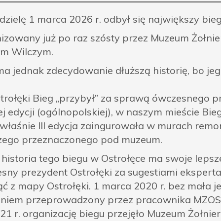
dzielę 1 marca 2026 r. odbył się największy bi
izowany już po raz szósty przez Muzeum Żołnie
m Wilczym.
ma jednak zdecydowanie dłuższą historię, bo je
trołęki Bieg „przybył” za sprawą ówczesnego p
ej edycji (ogólnopolskiej), w naszym mieście Bie
 właśnie III edycja zaingurowała w murach re
zego przeznaczonego pod muzeum.
historia tego biegu w Ostrołęce ma swoje lepsze 
sny prezydent Ostrołęki za sugestiami eksperta 
ąć z mapy Ostrołęki. 1 marca 2020 r. bez mała 
eniem przeprowadzony przez pracownika MZOST
21 r. organizację biegu przejęło Muzeum Żołnie