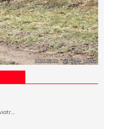
wiatr…