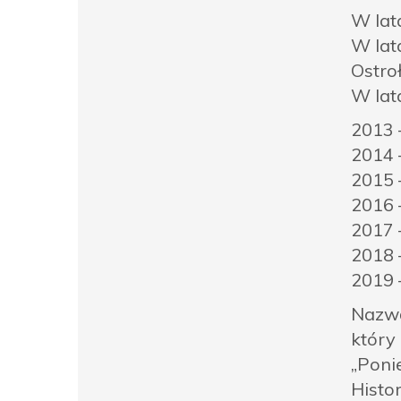
W lat
W lat
Ostro
W lat
2013 
2014 
2015 
2016 
2017 
2018 
2019 
Nazwę
który
„Poni
Histor