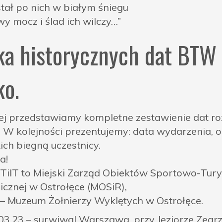
tał po nich w białym śniegu
wy mocz i ślad ich wilczy…”
ka historycznych dat BTW 
ko.
ej przedstawiamy kompletne zestawienie dat ro
. W kolejności prezentujemy: data wydarzenia, 
ich biegną uczestnicy.
a!
iIT to Miejski Zarząd Obiektów Sportowo-Turyst
icznej w Ostrołęce (MOSiR),
 Muzeum Żołnierzy Wyklętych w Ostrołęce.
03.23 – surwiwal Warszawa, przy Jeziorze Zegr