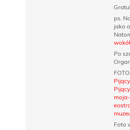
Gratu
ps. N
jako 
Natomi
wokół
Po sz
Organ
FOTO
Pijąc
Pijąc
moja-
eostro
muzeu
Foto 