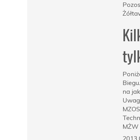
Pozos
Żółta
Kil
tyl
Poniż
Biegu
na jak
Uwag
MZOST
Techn
MŻW –
2013.