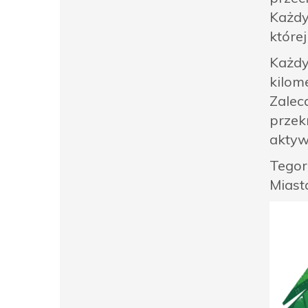
Każdy
której
Każdy
kilom
Zalec
przekr
aktyw
Tegor
Miast