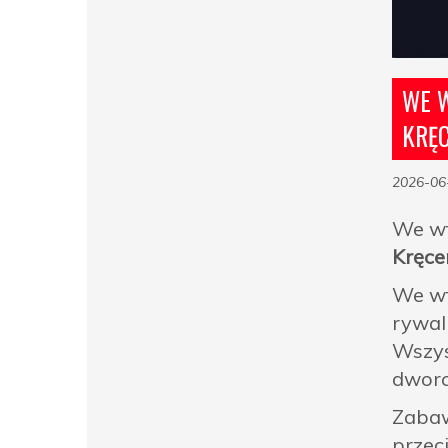
WE W
KRĘC
2026-06
We w
Kręce
We wt
rywal
Wszys
dworc
Zabaw
przec