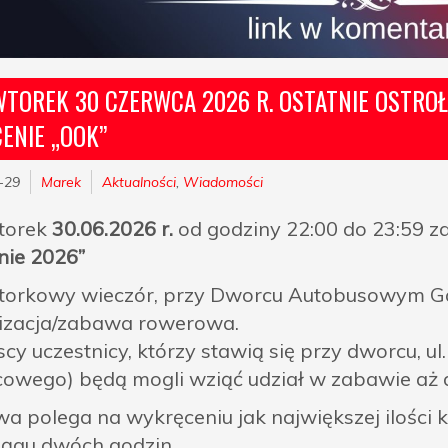
TOREK 30 CZERWCA 2026 R. OSTATNIE OSTROŁ
ENIE „OOK”
-29
Marek
Aktualności
,
Wiadomości
torek
30.06.2026 r.
od godziny 22:00 do 23:59 
nie 2026”
orkowy wieczór, przy Dworcu Autobusowym Gabr
izacja/zabawa rowerowa.
cy uczestnicy, którzy stawią się przy dworcu, ul
owego) będą mogli wziąć udział w zabawie aż 
a polega na wykręceniu jak największej ilości k
iągu dwóch godzin.