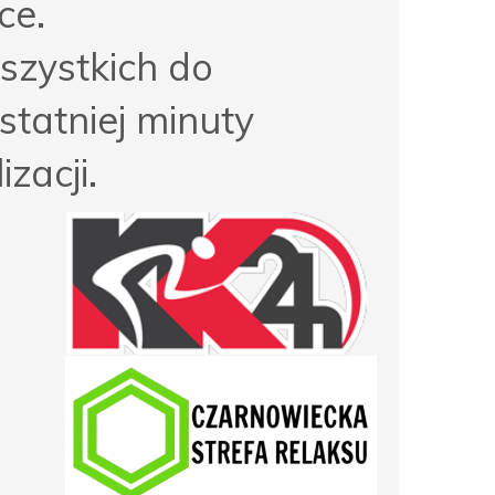
ce.
zystkich do
statniej minuty
zacji.