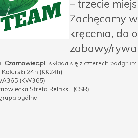
– trzecie miejs
Zachęcamy ws
kręcenia, do o
zabawy/rywali
 „
Czarnowiec.pl
” składa się z czterech podgrup:
b Kolarski 24h (KK24h)
WA365 (KW365)
rnowiecka Strefa Relaksu (CSR)
grupa ogólna