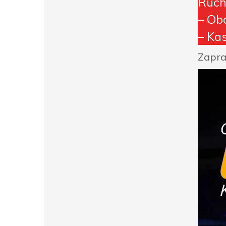
Ruch
– Ob
– Ka
Zapra