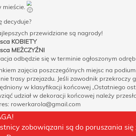
w mieście.
ię decyduje?
ajlepszych przewidziane są nagrody!
jsca KOBIETY
jsca MEŻCZYŹNI
acja odbędzie się w terminie ogłoszonym odr
kiem zajęcia poszczególnych miejsc na podium j
nie trasy przejazdu. Jeśli zawodnik przekroczy g
ędniony w klasyfikacji końcowej „Ostatniego ost
ziąć udział w dekoracji końcowej należy przesła
res: rowerkarola@gmail.com
GA!
stnicy zobowiązani są do poruszania się