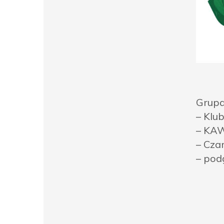
Grupa
– Klu
– KA
– Cza
– pod