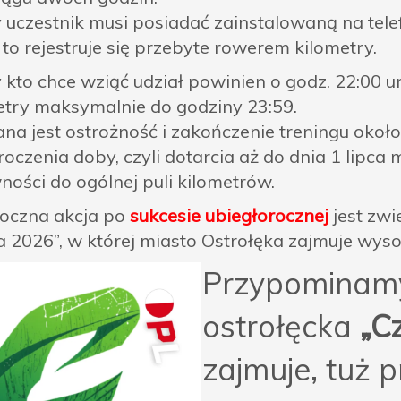
 uczestnik musi posiadać zainstalowaną na telef
 to rejestruje się przebyte rowerem kilometry.
 kto chce wziąć udział powinien o godz. 22:00 u
etry maksymalnie do godziny 23:59.
ana jest ostrożność i zakończenie treningu oko
oczenia doby, czyli dotarcia aż do dnia 1 lipca 
ności do ogólnej puli kilometrów.
oczna akcja po
sukcesie ubiegłorocznej
jest zwi
a 2026”, w której miasto Ostrołęka zajmuje wysok
Przypominamy
ostrołęcka
„C
zajmuje, tuż 