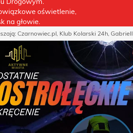
u Drogowym.
owiązkowe oświetlenie,
sk na głowie.
szają: Czarnowiec.pl, Klub Kolarski 24h, Gabriel