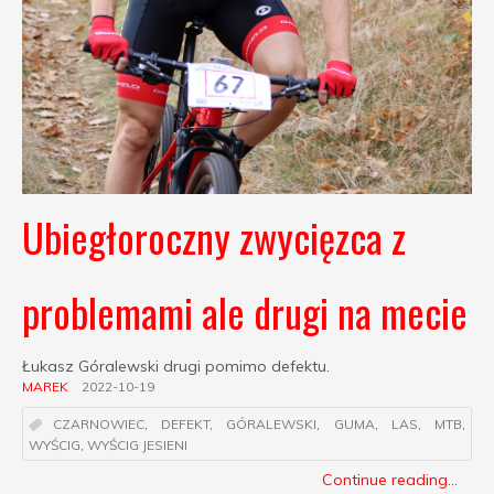
Ubiegłoroczny zwycięzca z
problemami ale drugi na mecie
Łukasz Góralewski drugi pomimo defektu.
MAREK
2022-10-19
CZARNOWIEC
,
DEFEKT
,
GÓRALEWSKI
,
GUMA
,
LAS
,
MTB
,
WYŚCIG
,
WYŚCIG JESIENI
Continue reading...