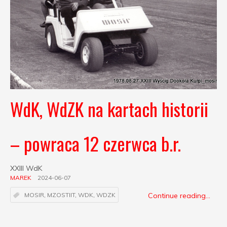
WdK, WdZK na kartach historii
– powraca 12 czerwca b.r.
XXIII WdK
MAREK
2024-06-07
Continue reading...
MOSIR
,
MZOSTIIT
,
WDK
,
WDZK