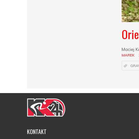
Orie
Maciej 
MAREK
GRA
KONTAKT