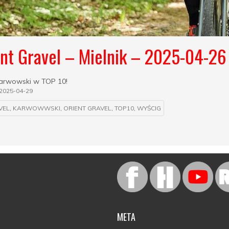
nt Gravel – Mielnik – 2025-04-26
Karwowski w TOP 10!
2025-04-29
VEL
,
KARWOWWSKI
,
ORIENT GRAVEL
,
TOP10
,
WYŚCIG
META