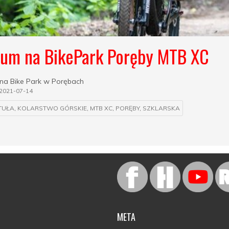
ium na BikePark Poręby MTB XC
na Bike Park w Porębach
2021-07-14
TUŁA
,
KOLARSTWO GÓRSKIE
,
MTB XC
,
PORĘBY
,
SZKLARSKA
META