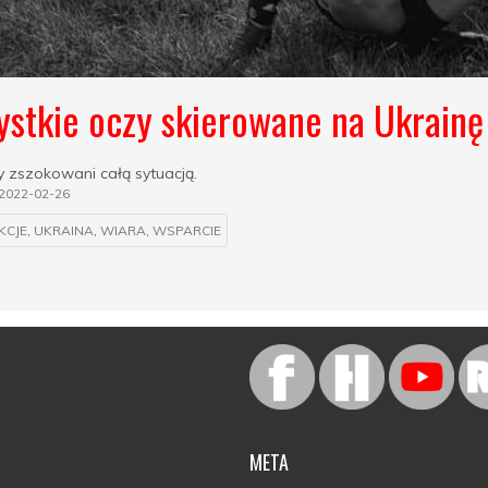
stkie oczy skierowane na Ukrainę
 zszokowani całą sytuacją.
2022-02-26
KCJE
,
UKRAINA
,
WIARA
,
WSPARCIE
META