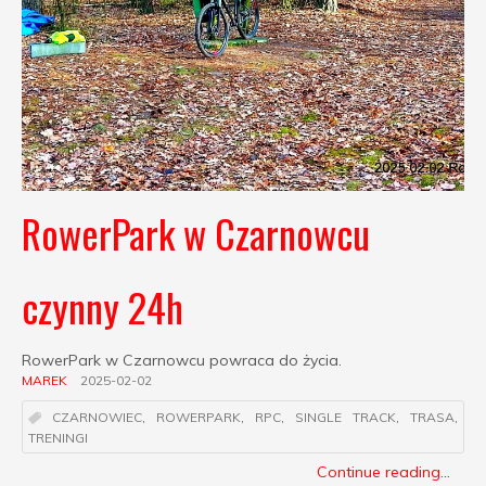
RowerPark w Czarnowcu
czynny 24h
RowerPark w Czarnowcu powraca do życia.
MAREK
2025-02-02
CZARNOWIEC
,
ROWERPARK
,
RPC
,
SINGLE TRACK
,
TRASA
,
TRENINGI
Continue reading...