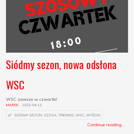
Siódmy sezon, nowa odsłona
WSC
WSC zawsze w czwartki!
MAREK
2022-04-11
SIÓDMY SEZON
,
SZOSA
,
TRENING
,
WSC
,
WYŚCIG
Continue reading...