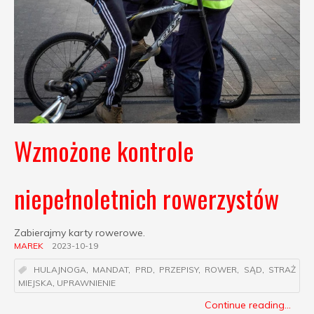
Wzmożone kontrole
niepełnoletnich rowerzystów
Zabierajmy karty rowerowe.
MAREK
2023-10-19
HULAJNOGA
,
MANDAT
,
PRD
,
PRZEPISY
,
ROWER
,
SĄD
,
STRAŻ
MIEJSKA
,
UPRAWNIENIE
Continue reading...