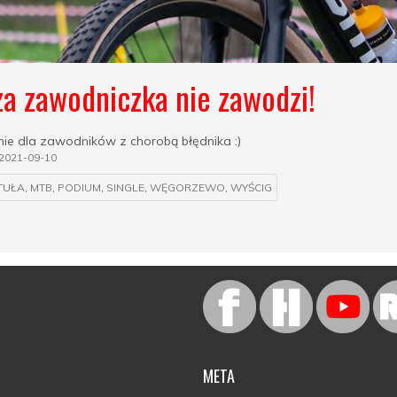
a zawodniczka nie zawodzi!
ie dla zawodników z chorobą błędnika :)
2021-09-10
TUŁA
,
MTB
,
PODIUM
,
SINGLE
,
WĘGORZEWO
,
WYŚCIG
META