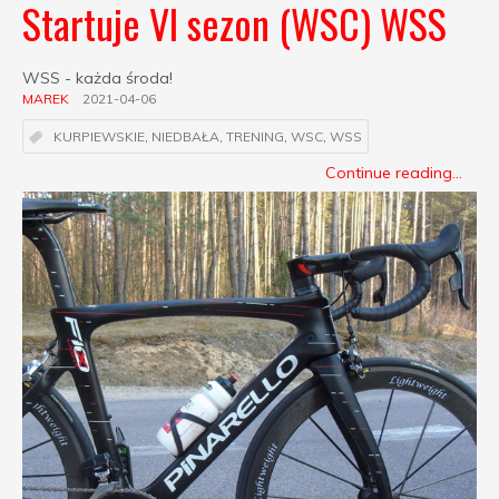
Startuje VI sezon (WSC) WSS
WSS - każda środa!
MAREK
2021-04-06
KURPIEWSKIE
,
NIEDBAŁA
,
TRENING
,
WSC
,
WSS
Continue reading...