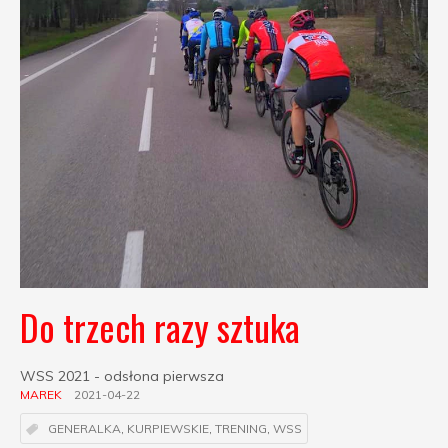
Do trzech razy sztuka
WSS 2021 - odsłona pierwsza
MAREK
2021-04-22
GENERALKA
,
KURPIEWSKIE
,
TRENING
,
WSS