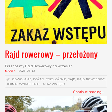
Rajd rowerowy – przełożony
Przenosimy Rajd Rowerowy na wrzesień
MAREK
2023-06-12
ODWOŁANIE
,
POŻAR
,
PRZEŁOŻENIE
,
RAJD
,
RAJD ROWEROWY
,
TERMIN
,
WYDARZENIE
,
ZAKAZ WSTĘPU
Continue reading...