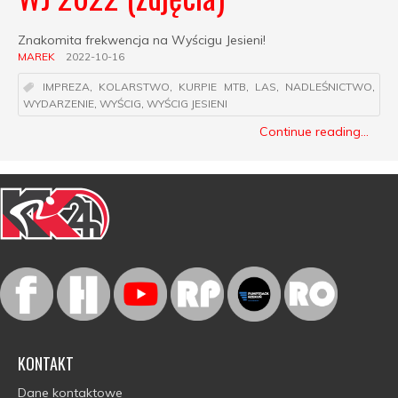
Znakomita frekwencja na Wyścigu Jesieni!
MAREK
2022-10-16
IMPREZA
,
KOLARSTWO
,
KURPIE MTB
,
LAS
,
NADLEŚNICTWO
,
WYDARZENIE
,
WYŚCIG
,
WYŚCIG JESIENI
Continue reading...
KONTAKT
Dane kontaktowe