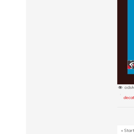
odsł
decat
« Sta