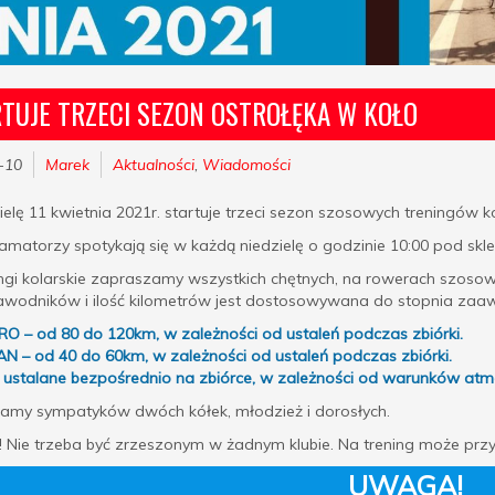
TUJE TRZECI SEZON OSTROŁĘKA W KOŁO
-10
Marek
Aktualności
,
Wiadomości
elę 11 kwietnia 2021r. startuje trzeci sezon szosowych treningów ko
amatorzy spotykają się w każdą niedzielę o godzinie 10:00 pod sk
ngi kolarskie zapraszamy wszystkich chętnych, na rowerach szosow
awodników i ilość kilometrów jest dostosowywana do stopnia za
RO – od 80 do 120km, w zależności od ustaleń
podczas zbiórki.
N – od 40 do 60km, w zależności od ustaleń podczas zbiórki.
ą ustalane bezpośrednio na zbiórce, w zależności od warunków atm
amy sympatyków dwóch kółek, młodzież i dorosłych.
Nie trzeba być zrzeszonym w żadnym klubie. Na trening może przy
UWAGA!