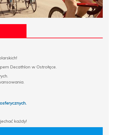
larskich!
lepem Decathlon w Ostrołęce.
ych.
awansowania.
osferycznych.
jechać każdy!