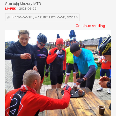
Startują Mazury MTB
MAREK
2021-05-29
KARWOWSKI
,
MAZURY
,
MTB
,
OWK
,
SZOSA
Continue reading...