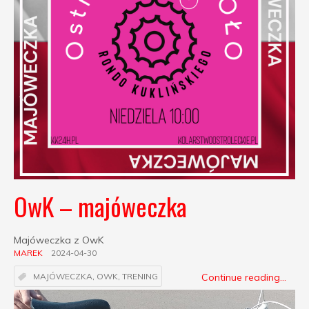
OwK – majóweczka
Majóweczka z OwK
MAREK
2024-04-30
Continue reading...
MAJÓWECZKA
,
OWK
,
TRENING