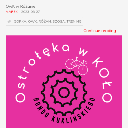
OwK w Różanie
MAREK
2023-08-27
GÓRKA
,
OWK
,
RÓŻAN
,
SZOSA
,
TRENING
Continue reading...