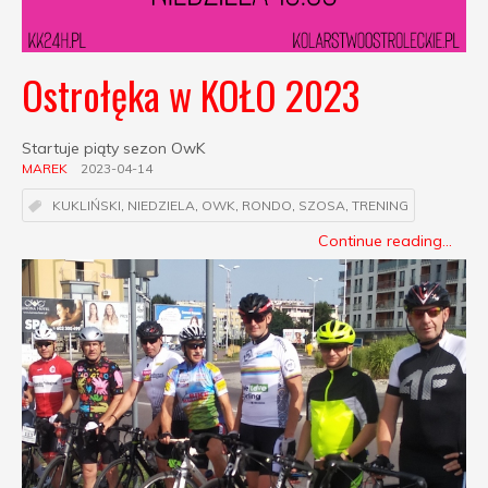
Ostrołęka w KOŁO 2023
Startuje piąty sezon OwK
MAREK
2023-04-14
KUKLIŃSKI
,
NIEDZIELA
,
OWK
,
RONDO
,
SZOSA
,
TRENING
Continue reading...