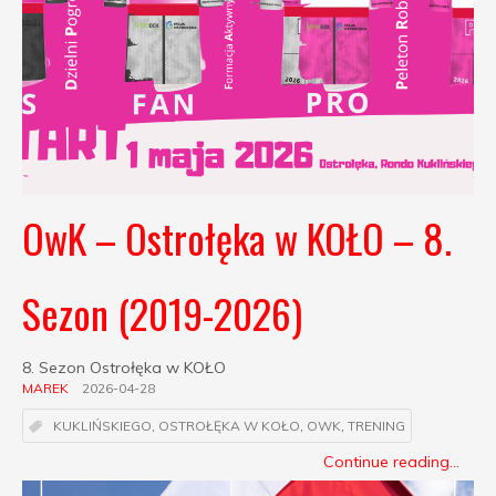
OwK – Ostrołęka w KOŁO – 8.
Sezon (2019-2026)
8. Sezon Ostrołęka w KOŁO
MAREK
2026-04-28
KUKLIŃSKIEGO
,
OSTROŁĘKA W KOŁO
,
OWK
,
TRENING
Continue reading...