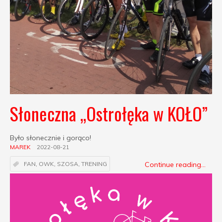
Słoneczna „Ostrołęka w KOŁO”
Było słonecznie i gorąco!
MAREK
2022-08-21
Continue reading...
FAN
,
OWK
,
SZOSA
,
TRENING