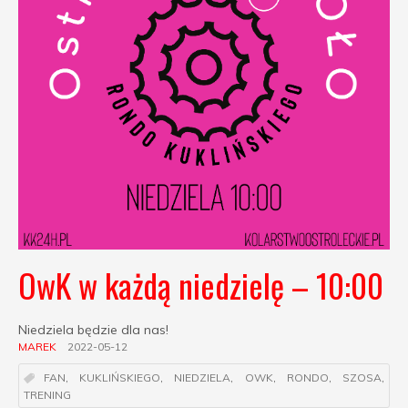
OwK w każdą niedzielę – 10:00
Niedziela będzie dla nas!
MAREK
2022-05-12
FAN
,
KUKLIŃSKIEGO
,
NIEDZIELA
,
OWK
,
RONDO
,
SZOSA
,
TRENING