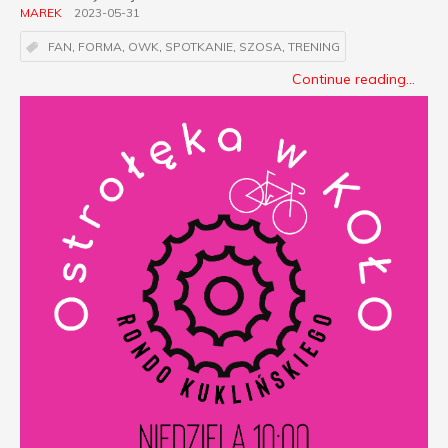
MAREK
2023-05-31
FAN
,
FORMA
,
OWK
,
SPOTKANIE
,
SZOSA
,
TRENING
Continue reading...