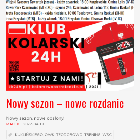
Nowy sezon – nowe rozdanie
Nowy sezon, nowe odsłony!
MAREK
2022-04-18
KUKLIŃSKIEGO
,
OWK
,
TEODOROWO
,
TRENING
,
WSC