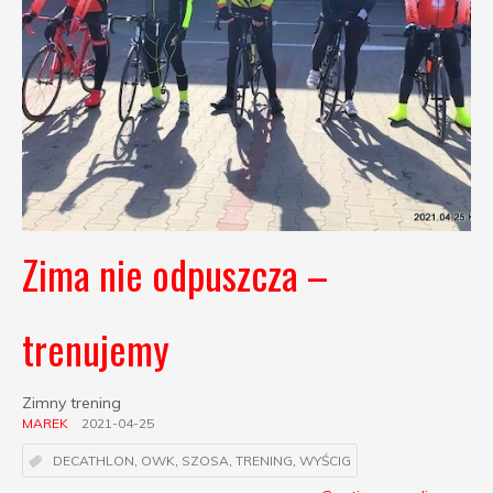
Zima nie odpuszcza –
trenujemy
Zimny trening
MAREK
2021-04-25
DECATHLON
,
OWK
,
SZOSA
,
TRENING
,
WYŚCIG