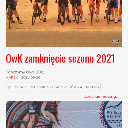
OwK zamknięcie sezonu 2021
Kończymy OwK 2021
MAREK
2021-09-26
DECATHLON
,
OWK
,
SZOSA
,
SZOSÓWKA
,
TRENING
Continue reading...