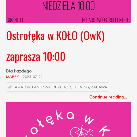
Ostrołęka w KOŁO (OwK)
zaprasza 10:00
Dla każdego
MAREK
2023-07-21
AMATOR
,
FAN
,
OWK
,
PRZEJAZD
,
TRENING
,
ZABAWA
Continue reading...