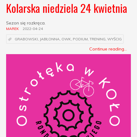
Kolarska niedziela 24 kwietnia
Sezon się rozkręca.
MAREK
2022-04-24
GRABOWSKI
,
JABŁONNA
,
OWK
,
PODIUM
,
TRENING
,
WYŚCIG
Continue reading...