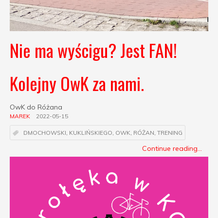
Nie ma wyścigu? Jest FAN!
Kolejny OwK za nami.
OwK do Różana
MAREK
2022-05-15
DMOCHOWSKI
,
KUKLIŃSKIEGO
,
OWK
,
RÓŻAN
,
TRENING
Continue reading...