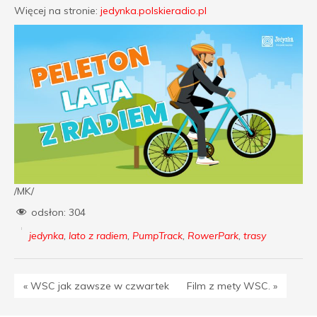
Więcej na stronie:
jedynka.polskieradio.pl
/MK/
odsłon:
304
jedynka
,
lato z radiem
,
PumpTrack
,
RowerPark
,
trasy
« WSC jak zawsze w czwartek
Film z mety WSC. »