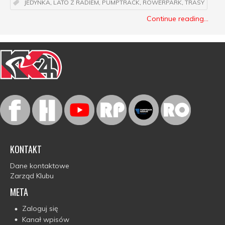
JEDYNKA
,
LATO Z RADIEM
,
PUMPTRACK
,
ROWERPARK
,
TRASY
Continue reading...
KONTAKT
Dane kontaktowe
Zarząd Klubu
META
Zaloguj się
Kanał wpisów