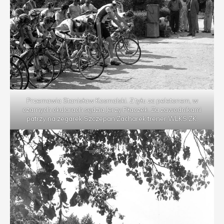
Przemawia Stanisław Kosmalski. Z tyłu za peletonem, w
czarnych okularach sędzia Jerzy Płaczek. Za zawodnikami
patrzy na zegarek Szczepan Zacharek trener WLKS ZK.