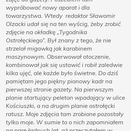
wypróbować nowy aparat i dla
towarzystwa. Wtedy redaktor Sławomir
Olzacki udał się na ten wyścig, żeby zrobić
zdjęcie na okładkę „Tygodnika
Ostrołęckiego”. Był znany z tego, że nie
strzelał migawką jak karabinem
maszynowym. Obserwował otoczenie,
kombinował jak się ustawić i robił zaledwie
kilka ujęć, ale każde było świetne. Do dziś
pamiętam jego piękny pionowy kadr na
pierwszej stronie gazety. Na pierwszym
planie startujący peleton wpadający w ulice
Kościuszki, a na drugim planie ostrołęcki
ratusz. Moje zdjęcia tam zrobione pozostały
tylko moje. W sumie to o nich zapomniałem
na parę ładnych lat, aż przeczytałem w