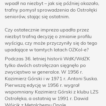
wpadł na niezbyt – jak się później okazało,
trafny pomysł sprowadzenia do Ostrołęki
seniorów, stając się ostatnim.
Czy ostatecznie impreza upadła przez
niezbyt trafną decyzję o zmianie profilu
wyścigu, czy może przyczyniły się do tego
upadające w tamtych latach OZKol-e?
Podczas 36. letniej historii WdK/WdZK
tylko dwóch ostrołęczan sięgnęło po
zwycięstwo w generalce. W 1956 r.
Kazimierz Górski i w 1971 r. Antoni Suska.
Pierwszą edycję w 1956 r. wygrał
wspomniany Kazimierz Górski z klubu LZS
Ostrołęka, a ostatnią w 1991 r. Dawid
Wójcik z Metalchemu Opole.