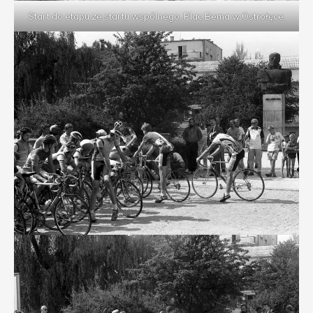
Start do etapu ze startu wspólnego. Plac Bema w Ostrołęce.