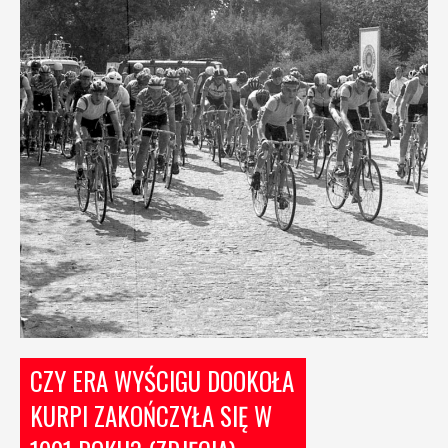
CZY ERA WYŚCIGU DOOKOŁA
KURPI ZAKOŃCZYŁA SIĘ W