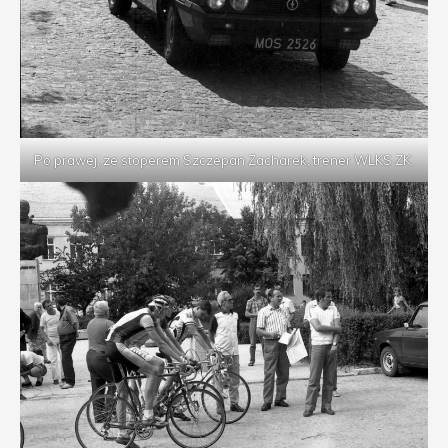
Po prawej, ze stoperem Szczepan Zacharek, trener WLKS ZK.