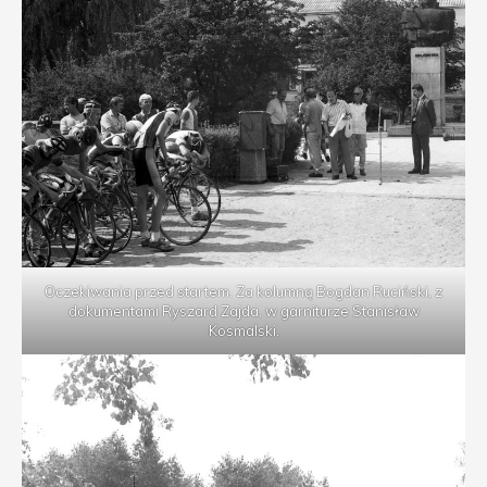
Oczekiwania przed startem. Za kolumną Bogdan Ruciński, z
dokumentami Ryszard Zajda, w garniturze Stanisław
Kosmalski.