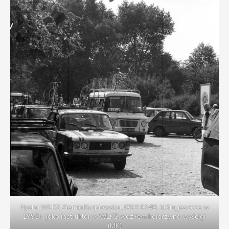
Nyska WLKS Ziemia Kurpiowska, OSB 034B, którą jeszcze w
1993 r. jako instruktor w WLKS woziłem kolarzy na wyścigi.
(MK)