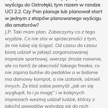
wyścigu do Ostrołęki, tym razem w randze
UCI 2.2. Czy Pan planuje lub planował start
w jednym z etapów planowanego wyścigu
dla amatorów?
J.P. Taki mam plan. Zobaczymy co z tego
wyjdzie. Co nie stoi w sprzeczności z tym,
że nie lubię się ścigać. Od czasu do czasu
biorę udział w jakiejś zorganizowanej
imprezie sportowej, wierząc (może naiwnie,
ale co tam!) że obecność takiego freaka, co
nie zapina butów do pedałów a w bidonie
ma domowy kompot, a nie izotonik, ośmieli
innych. Że ktoś sobie pomyśli „jak on się
wygłupił, to i ja mogę” i w kolejnych
imprezach wezmą udział ludzie, którzy z
jakichś powodów wstydzą się do nich