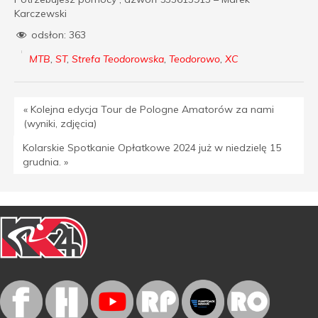
Karczewski
odsłon:
363
MTB
,
ST
,
Strefa Teodorowska
,
Teodorowo
,
XC
« Kolejna edycja Tour de Pologne Amatorów za nami
(wyniki, zdjęcia)
Kolarskie Spotkanie Opłatkowe 2024 już w niedzielę 15
grudnia. »