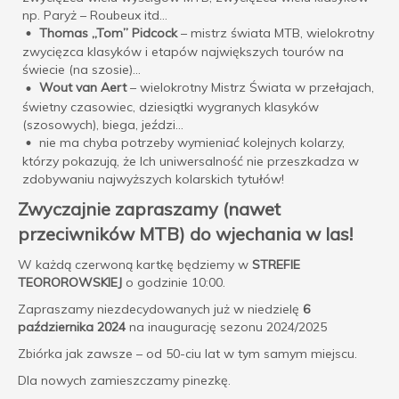
np. Paryż – Roubeux itd…
Thomas „Tom” Pidcock
– mistrz świata MTB, wielokrotny
zwycięzca klasyków i etapów największych tourów na
świecie (na szosie)…
Wout van Aert
– wielokrotny Mistrz Świata w przełajach,
świetny czasowiec, dziesiątki wygranych klasyków
(szosowych), biega, jeździ…
nie ma chyba potrzeby wymieniać kolejnych kolarzy,
którzy pokazują, że Ich uniwersalność nie przeszkadza w
zdobywaniu najwyższych kolarskich tytułów!
Zwyczajnie zapraszamy (nawet
przeciwników MTB) do wjechania w las!
W każdą czerwoną kartkę będziemy w
STREFIE
TEOROROWSKIEJ
o godzinie 10:00.
Zapraszamy niezdecydowanych już w niedzielę
6
października 2024
na inaugurację sezonu 2024/2025
Zbiórka jak zawsze – od 50-ciu lat w tym samym miejscu.
Dla nowych zamieszczamy pinezkę.