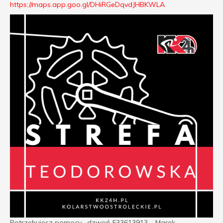
https://maps.app.goo.gl/DHiRGeDqvdJHBKWLA
Potrzebujesz pomocy , dzwoń 533613913 – Marek