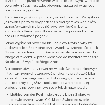
przekonać, że jazda rowerem w okresie zimowym, w terenie
osłoniętym (lesie) jest zdecydowanie lepsza od własnego
pokoju/piwnicy/garażu.
Trenażery wymyślono po to aby na nich zarobić. Wymyślono
je również po to to aby podczas niekorzystnych warunków
atmosferycznych nie brudzić rowerów i butów. Jest to
znakomita alternatywa dla wszystkich w przypadku braku
czasu lub załamań pogody.
Samo wyjście na rower do lasu daje dwukrotnie większe
zadowolenie niż samotne przebywanie w czterech ścianach.
Na wspólnym treningu możemy po prostu odezwać się do
innego człowieka, w przeciwieństwie do monitora trenażera.
No ale to już wybór każdego z nas…
Dla oponentów jazdy rowerem w lesie (w okresie zimowym)
– tych tak zwanych „szosowców” chcemy przytoczyć kilka
sylwetek z obecnego światka kolarskiego, które zapewne
znacie. Każdy kto jeździ choć trochę rowerem bardziej
profesjonalnie powinien słyszeć o takich nazwiskach:
Mathieu van der Poel
– wielokrotny Mistrz Świata w
kolarstwie przełajowym (CX), Mistrz Świata na szosie,
zwycięzca wielu wyścigów MTB, zwycięzca wielu klasyków