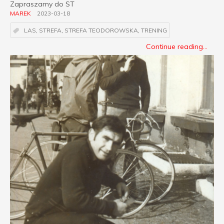
Zapraszamy do ST
MAREK
2023-03-18
LAS
,
STREFA
,
STREFA TEODOROWSKA
,
TRENING
Continue reading...