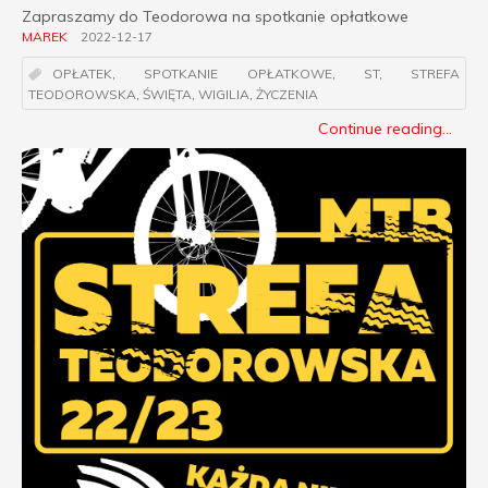
Zapraszamy do Teodorowa na spotkanie opłatkowe
MAREK
2022-12-17
OPŁATEK
,
SPOTKANIE OPŁATKOWE
,
ST
,
STREFA
TEODOROWSKA
,
ŚWIĘTA
,
WIGILIA
,
ŻYCZENIA
Continue reading...