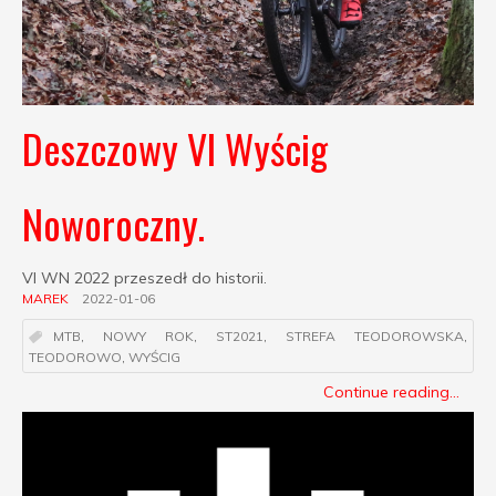
Deszczowy VI Wyścig
Noworoczny.
VI WN 2022 przeszedł do historii.
MAREK
2022-01-06
MTB
,
NOWY ROK
,
ST2021
,
STREFA TEODOROWSKA
,
TEODOROWO
,
WYŚCIG
Continue reading...