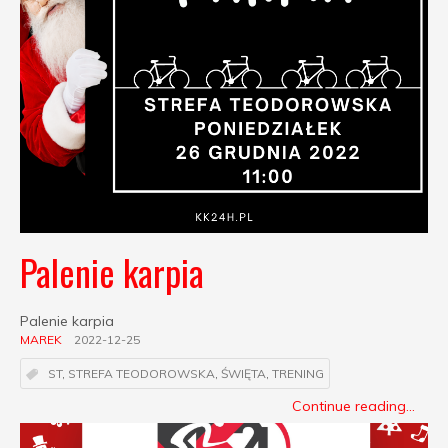
Palenie karpia
Palenie karpia
MAREK
2022-12-25
ST
,
STREFA TEODOROWSKA
,
ŚWIĘTA
,
TRENING
Continue reading...