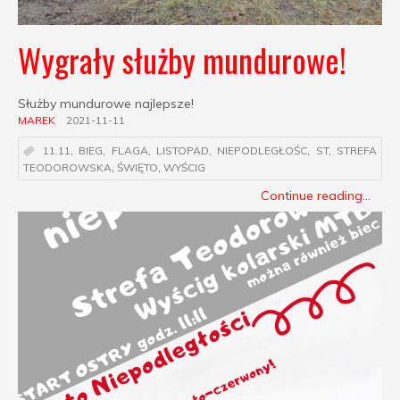
Wygrały służby mundurowe!
Służby mundurowe najlepsze!
MAREK
2021-11-11
11.11
,
BIEG
,
FLAGA
,
LISTOPAD
,
NIEPODLEGŁOŚC
,
ST
,
STREFA
TEODOROWSKA
,
ŚWIĘTO
,
WYŚCIG
Continue reading...