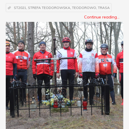
ST2021
,
STREFA TEODOROWSKA
,
TEODOROWO
,
TRASA
Continue reading...