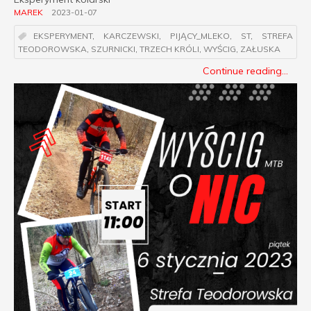
MAREK
2023-01-07
EKSPERYMENT
,
KARCZEWSKI
,
PIJĄCY_MLEKO
,
ST
,
STREFA
TEODOROWSKA
,
SZURNICKI
,
TRZECH KRÓLI
,
WYŚCIG
,
ZAŁUSKA
Continue reading...