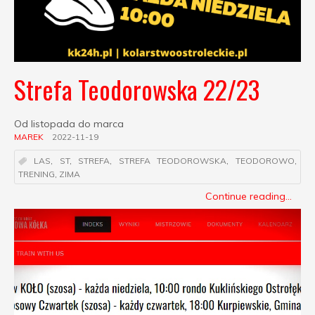
Strefa Teodorowska 22/23
Od listopada do marca
MAREK
2022-11-19
LAS
,
ST
,
STREFA
,
STREFA TEODOROWSKA
,
TEODOROWO
,
TRENING
,
ZIMA
Continue reading...