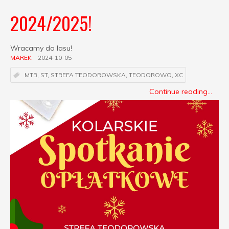
2024/2025!
Wracamy do lasu!
MAREK
2024-10-05
MTB
,
ST
,
STREFA TEODOROWSKA
,
TEODOROWO
,
XC
Continue reading...