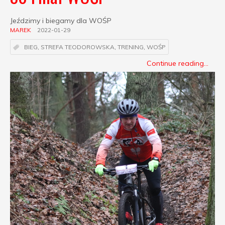
Jeździmy i biegamy dla WOŚP
MAREK
2022-01-29
BIEG
,
STREFA TEODOROWSKA
,
TRENING
,
WOŚP
Continue reading...