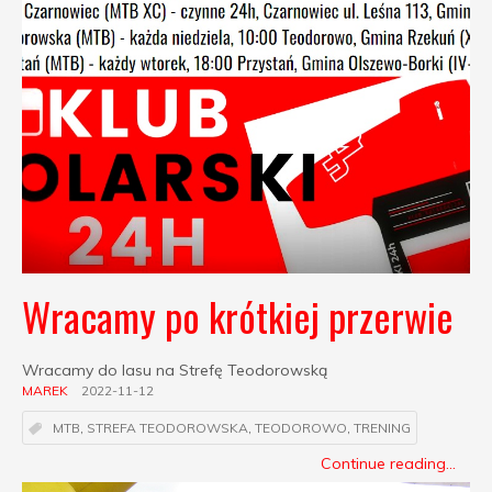
Wracamy po krótkiej przerwie
Wracamy do lasu na Strefę Teodorowską
MAREK
2022-11-12
MTB
,
STREFA TEODOROWSKA
,
TEODOROWO
,
TRENING
Continue reading...