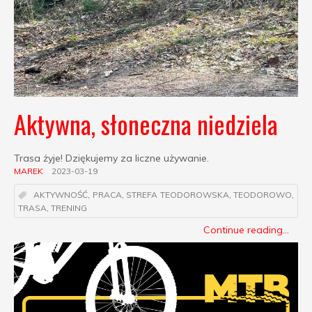
Aktywna, słoneczna niedziela
Trasa żyje! Dziękujemy za liczne używanie.
MAREK
2023-03-19
AKTYWNOŚĆ
,
PRACA
,
STREFA TEODOROWSKA
,
TEODOROWO
,
TRASA
,
TRENING
Continue reading...