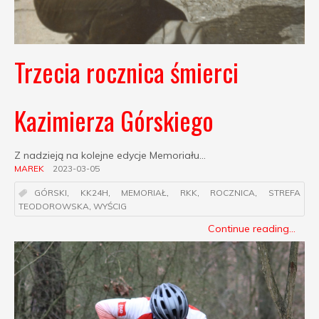
Trzecia rocznica śmierci
Kazimierza Górskiego
Z nadzieją na kolejne edycje Memoriału...
MAREK
2023-03-05
GÓRSKI
,
KK24H
,
MEMORIAŁ
,
RKK
,
ROCZNICA
,
STREFA
TEODOROWSKA
,
WYŚCIG
Continue reading...