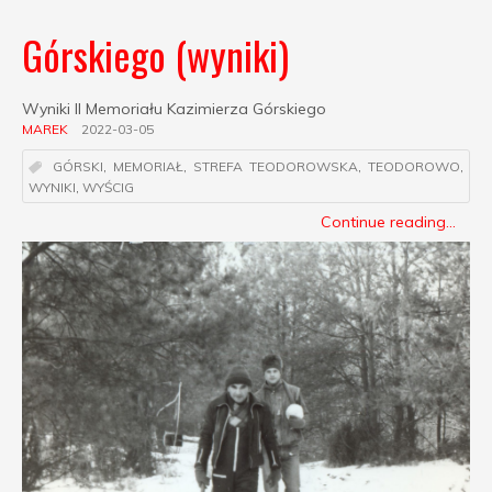
Górskiego (wyniki)
Wyniki II Memoriału Kazimierza Górskiego
MAREK
2022-03-05
GÓRSKI
,
MEMORIAŁ
,
STREFA TEODOROWSKA
,
TEODOROWO
,
WYNIKI
,
WYŚCIG
Continue reading...