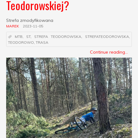
Teodorowskiej?
Strefa zmodyfikowana
MAREK
2023-11-05
MTB
,
ST
,
STREFA TEODOROWSKA
,
STREFATEODOROWSKA
,
TEODOROWO
,
TRASA
Continue reading...