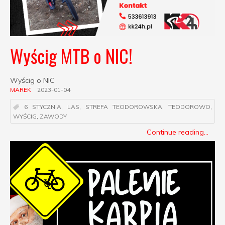
Wyścig MTB o NIC!
Wyścig o NIC
MAREK
2023-01-04
6 STYCZNIA
,
LAS
,
STREFA TEODOROWSKA
,
TEODOROWO
,
WYŚCIG
,
ZAWODY
Continue reading...