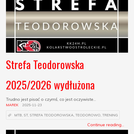
Strefa Teodorowska
2025/2026 wydłużona
Trudno jest pisać o czymś, co jest oczywiste...
MAREK
2025-11-23
MTB
,
ST
,
STREFA TEODOROWSKA
,
TEODOROWO
,
TRENING
Continue reading...