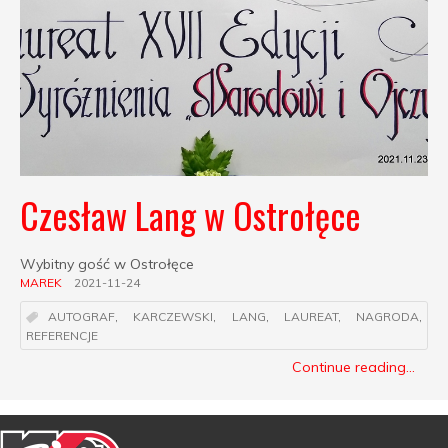
Czesław Lang w Ostrołęce
Wybitny gość w Ostrołęce
MAREK
2021-11-24
AUTOGRAF
,
KARCZEWSKI
,
LANG
,
LAUREAT
,
NAGRODA
,
REFERENCJE
Continue reading...