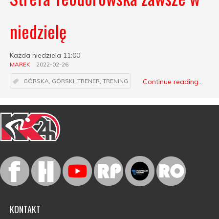
niedzielę
Każda niedziela 11:00
MAREK
2022-02-26
Continue reading...
GÓRSKA
,
GÓRSKI
,
TRENER
,
TRENING
KONTAKT