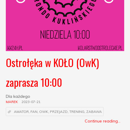
Ostrołęka w KOŁO (OwK)
zaprasza 10:00
Dla każdego
MAREK
2023-07-21
AMATOR
,
FAN
,
OWK
,
PRZEJAZD
,
TRENING
,
ZABAWA
Continue reading...