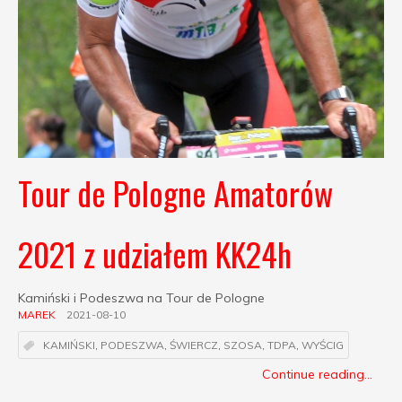
Tour de Pologne Amatorów
2021 z udziałem KK24h
Kamiński i Podeszwa na Tour de Pologne
MAREK
2021-08-10
KAMIŃSKI
,
PODESZWA
,
ŚWIERCZ
,
SZOSA
,
TDPA
,
WYŚCIG
Continue reading...