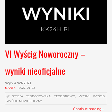
VI Wyścig Noworoczny –
wyniki nieoficjalne
Wyniki WN2021
MAREK
2022-01-02
STREFA TEODOROWSKA
,
TEODOROWO
,
WYNIKI
,
WYŚCIG
,
WYŚCIG NOWOROCZNY
Continue reading...