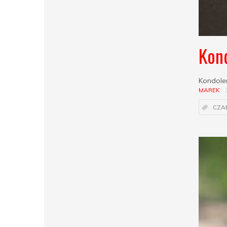
Kon
Kondole
MAREK
CZAP