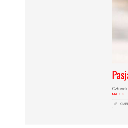
Pasj
Członek 
MAREK
CME