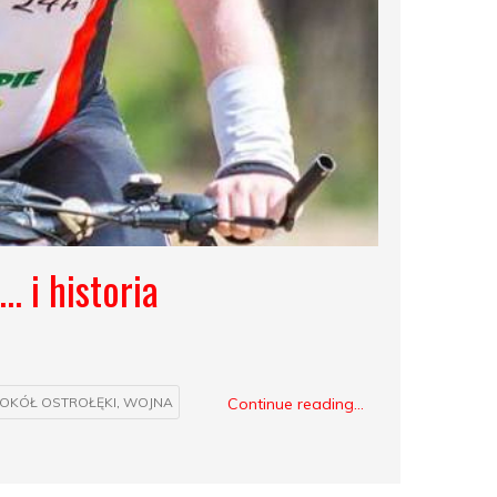
 i historia
Continue reading...
OKÓŁ OSTROŁĘKI
,
WOJNA