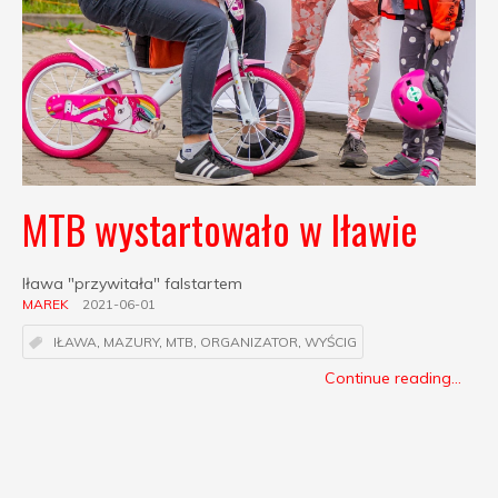
MTB wystartowało w Iławie
Iława "przywitała" falstartem
MAREK
2021-06-01
IŁAWA
,
MAZURY
,
MTB
,
ORGANIZATOR
,
WYŚCIG
Continue reading...