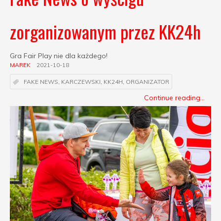
zorganizowanym przez KK24h
Gra Fair Play nie dla każdego!
MAREK
2021-10-18
FAKE NEWS
,
KARCZEWSKI
,
KK24H
,
ORGANIZATOR
Continue reading...