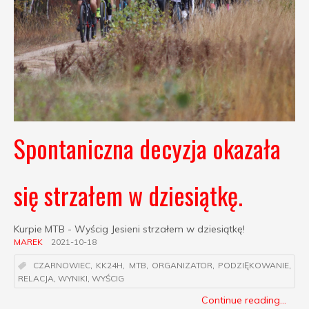
Spontaniczna decyzja okazała
się strzałem w dziesiątkę.
Kurpie MTB - Wyścig Jesieni strzałem w dziesiątkę!
MAREK
2021-10-18
CZARNOWIEC
,
KK24H
,
MTB
,
ORGANIZATOR
,
PODZIĘKOWANIE
,
RELACJA
,
WYNIKI
,
WYŚCIG
Continue reading...