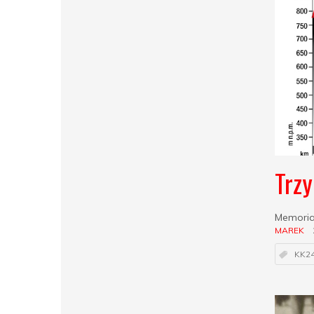
Trz
Memoria
MAREK
KK2