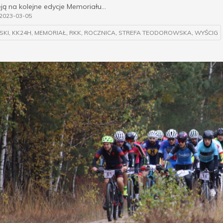
ją na kolejne edycje Memoriału...
2023-03-05
SKI
,
KK24H
,
MEMORIAŁ
,
RKK
,
ROCZNICA
,
STREFA TEODOROWSKA
,
WYŚCIG