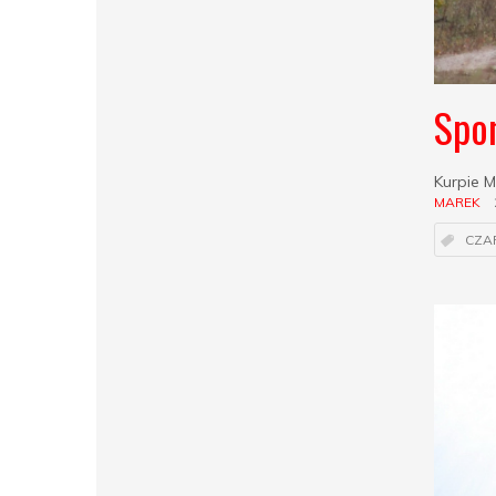
Spon
Kurpie M
MAREK
CZA