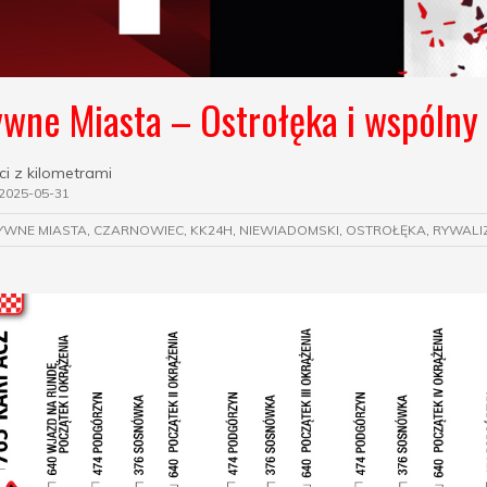
wne Miasta – Ostrołęka i wspólny
ci z kilometrami
2025-05-31
YWNE MIASTA
,
CZARNOWIEC
,
KK24H
,
NIEWIADOMSKI
,
OSTROŁĘKA
,
RYWALI