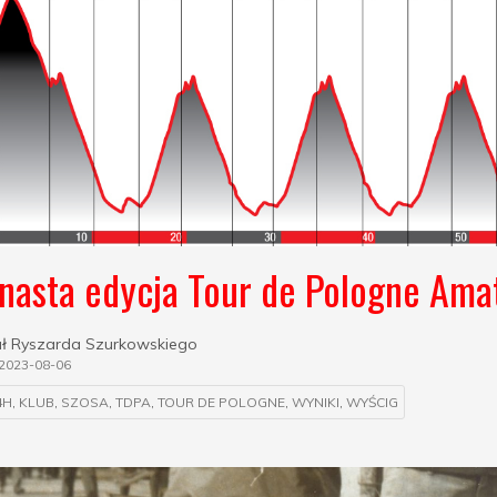
ynasta edycja Tour de Pologne Am
ł Ryszarda Szurkowskiego
2023-08-06
4H
,
KLUB
,
SZOSA
,
TDPA
,
TOUR DE POLOGNE
,
WYNIKI
,
WYŚCIG