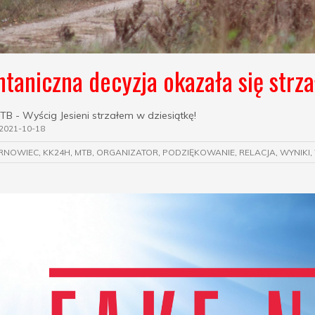
taniczna decyzja okazała się strza
TB - Wyścig Jesieni strzałem w dziesiątkę!
2021-10-18
RNOWIEC
,
KK24H
,
MTB
,
ORGANIZATOR
,
PODZIĘKOWANIE
,
RELACJA
,
WYNIKI
,