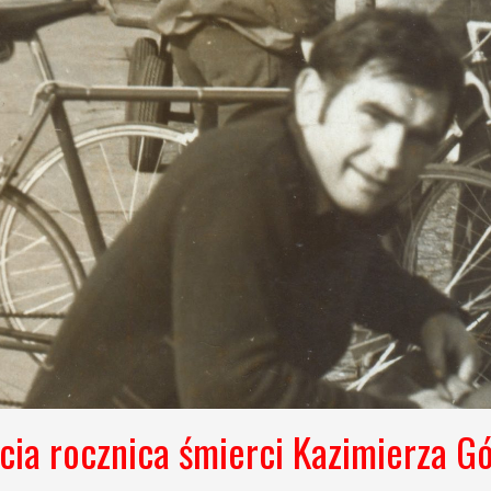
cia rocznica śmierci Kazimierza G