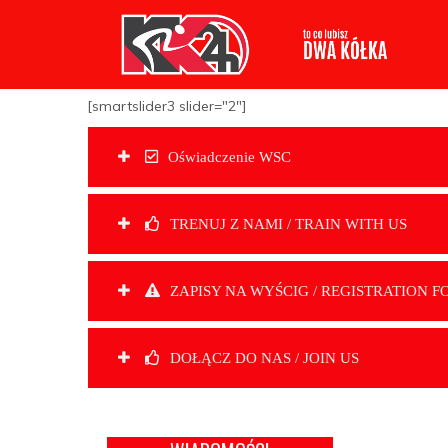
[smartslider3 slider="2"]
Oświadczenie WSC
TRENUJ Z NAMI / TRAIN WITH US
ZAPISY NA WYŚCIG / REGISTRATION F
DOŁĄCZ DO NAS / JOIN US