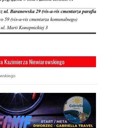
ga Kazimierza Niewiarowskiego
owskiego