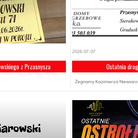
2026-07-07
owskiego z Przasnysza
Ostatnia dro
Żegnamy Kazimierza Niewiar