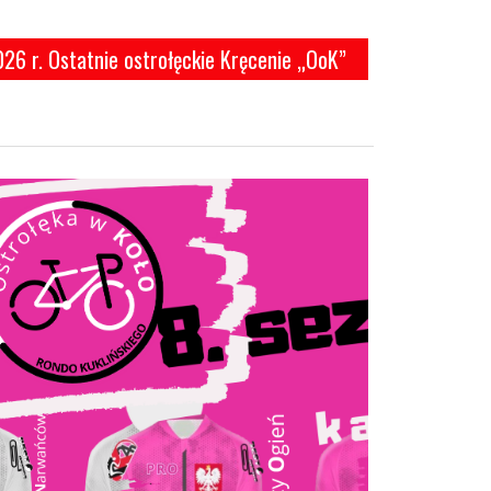
6 r. Ostatnie ostrołęckie Kręcenie „OoK”