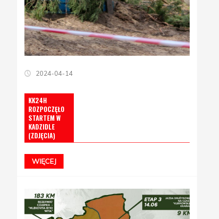
2024-04-14
KK24H
ROZPOCZĘŁO
STARTEM W
KADZIDLE
(ZDJĘCIA)
WIĘCEJ