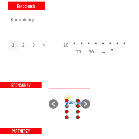
Kondolencje
Kondolencje
1
2
3
4
…
28
29
30
→
SPONSORZY
PARTNERZY