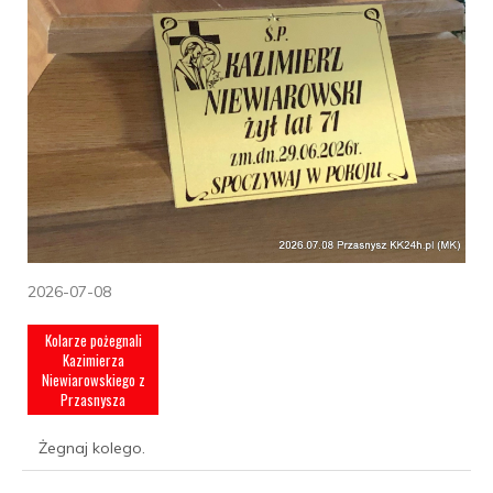
2026-07-08
Kolarze pożegnali
Kazimierza
Niewiarowskiego z
Przasnysza
Żegnaj kolego.